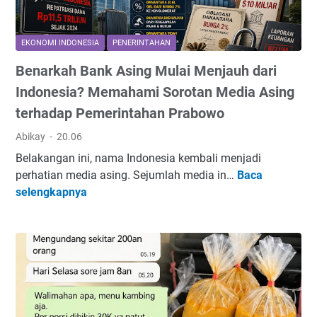
d
a
9
EKONOMI INDONESIA
PENERINTAHAN
J
Benarkah Bank Asing Mulai Menjauh dari
u
t
Indonesia? Memahami Sorotan Media Asing
a
terhadap Pemerintahan Prabowo
H
e
Abikay
20.06
k
Belakangan ini, nama Indonesia kembali menjadi
t
perhatian media asing. Sejumlah media in…
Baca
a
B
selengkapnya
r
e
e
n
S
a
a
r
w
k
i
a
t
h