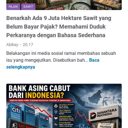
PAJAK
SAWIT
Benarkah Ada 9 Juta Hektare Sawit yang
Belum Bayar Pajak? Memahami Duduk
Perkaranya dengan Bahasa Sederhana
Abikay
20.17
Belakangan ini media sosial ramai membahas sebuah
isu yang mengejutkan. Disebutkan bah…
Baca
B
selengkapnya
e
n
a
r
k
a
h
A