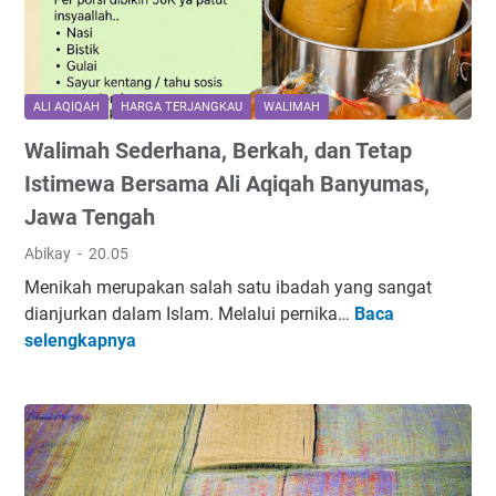
y
B
a
a
n
n
g
k
ALI AQIQAH
HARGA TERJANGKAU
WALIMAH
B
A
e
Walimah Sederhana, Berkah, dan Tetap
s
l
i
Istimewa Bersama Ali Aqiqah Banyumas,
u
n
Jawa Tengah
m
g
B
M
Abikay
20.05
a
u
Menikah merupakan salah satu ibadah yang sangat
y
l
dianjurkan dalam Islam. Melalui pernika…
Baca
a
a
W
selengkapnya
r
i
a
P
M
l
a
e
i
j
n
m
a
j
a
k
a