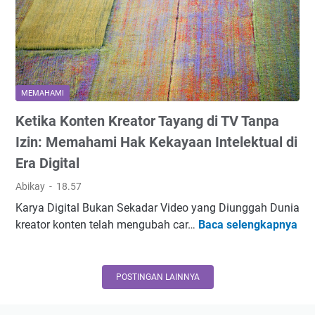
h
?
u
S
M
h
e
e
d
d
m
a
e
a
r
r
MEMAHAMI
h
i
h
a
I
Ketika Konten Kreator Tayang di TV Tanpa
a
m
n
n
Izin: Memahami Hak Kekayaan Intelektual di
i
d
a
Era Digital
D
o
,
u
n
B
Abikay
18.57
d
e
e
Karya Digital Bukan Sekadar Video yang Diunggah Dunia
u
s
r
K
kreator konten telah mengubah car…
Baca selengkapnya
k
i
k
e
P
a
a
t
e
?
h
i
POSTINGAN LAINNYA
r
M
,
k
k
e
d
a