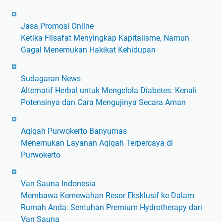
a
m
a
K
r
a
n
o
a
Jasa Promosi Online
h
T
n
n
Ketika Filsafat Menyingkap Kapitalisme, Namun
a
e
t
y
Gagal Menemukan Hakikat Kehidupan
m
t
e
a
i
a
n
d
S
p
Sudagaran News
K
e
o
I
Alternatif Herbal untuk Mengelola Diabetes: Kenali
r
n
r
s
Potensinya dan Cara Mengujinya Secara Aman
e
g
o
t
a
a
t
i
t
Aqiqah Purwokerto Banyumas
n
a
m
o
Menemukan Layanan Aqiqah Terpercaya di
B
n
e
r
Purwokerto
a
M
w
T
h
e
a
a
a
d
B
Van Sauna Indonesia
y
s
i
e
Membawa Kemewahan Resor Eksklusif ke Dalam
a
a
a
r
Rumah Anda: Sentuhan Premium Hydrotherapy dari
n
S
A
s
Van Sauna
g